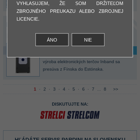
zbraní a streliva
VYHLASUJEM, ŽE SOM DRŽITEĽOM
ZBROJNÉHO PREUKAZU ALEBO ZBROJNEJ
LICENCIE.
Novinky v elektronických terčoch
Inband
ÁNO
NIE
7.12.2023
ČÍTAŤ ĎALEJ »
výroba elektronických terčov Inband sa
presúva z Fínska do Estónska.
1
·
2
·
3
·
4
·
5
·
6
·
7
...
8
>>
DISKUTUJTE NA:
HĽÁDÁTE SERVIS PARDINI NA SLOVENSKU