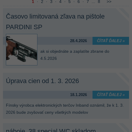
1
·
2
·
3
·
4
·
5
·
6
·
7
...
8
>>
Časovo limitovaná zľava na pištole
PARDINI SP
28.4.2026
ČÍTAŤ ĎALEJ »
ak si objednáte a zaplatíte zbrane do
4.5.2026
Úprava cien od 1. 3. 2026
18.1.2026
ČÍTAŤ ĎALEJ »
Fínsky výrobca elektronických terčov Inband oznámil, že k 1. 3.
2026 bude zvyšovať ceny všetkých modelov
náboje .38 special WC skladom