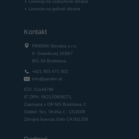
Licencia na vzduchové zbrane
Licencia na guľové zbrane
Kontakt
PARDINI Slovakia s.r.o.
A. Gwerkovej 1538/7
851 04 Bratislava
+421 903 471 002
info@pardini.sk
IČO: 51144786
IČ DPH: SK2120608271
Zapísaná v OR MS Bratislava 3,
Oddiel: Sro, Vložka č.: 13160/B
Zbrojná licencia číslo CA 001259