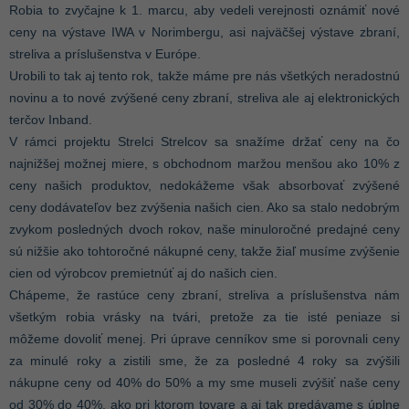
Robia to zvyčajne k 1. marcu, aby vedeli verejnosti oznámiť nové
ceny na výstave IWA v Norimbergu, asi najväčšej výstave zbraní,
streliva a príslušenstva v Európe.
Urobili to tak aj tento rok, takže máme pre nás všetkých neradostnú
novinu a to nové zvýšené ceny zbraní, streliva ale aj elektronických
terčov Inband.
V rámci projektu Strelci Strelcov sa snažíme držať ceny na čo
najnižšej možnej miere, s obchodnom maržou menšou ako 10% z
ceny našich produktov, nedokážeme však absorbovať zvýšené
ceny dodávateľov bez zvýšenia našich cien. Ako sa stalo nedobrým
zvykom posledných dvoch rokov, naše minuloročné predajné ceny
sú nižšie ako tohtoročné nákupné ceny, takže žiaľ musíme zvýšenie
cien od výrobcov premietnúť aj do našich cien.
Chápeme, že rastúce ceny zbraní, streliva a príslušenstva nám
všetkým robia vrásky na tvári, pretože za tie isté peniaze si
môžeme dovoliť menej. Pri úprave cenníkov sme si porovnali ceny
za minulé roky a zistili sme, že za posledné 4 roky sa zvýšili
nákupne ceny od 40% do 50% a my sme museli zvýšiť naše ceny
od 30% do 40%, ako pri ktorom tovare a aj tak predávame s úplne