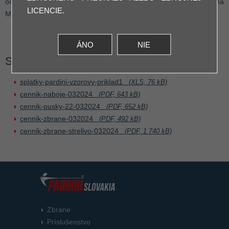
osobne na pretekoch, alebo v našej kancelárii vo Vrbovom, na
LICENCIE.
M.Beňovského 20.
ÁNO
NIE
Súbory na stiahnutie:
splatky-pardini-vzorovy-priklad1
(XLS, 76 kB)
cennik-naboje-032024
(PDF, 643 kB)
cennik-pusky-22-032024
(PDF, 652 kB)
cennik-zbrane-032024
(PDF, 492 kB)
cennik-zbrane-strelivo-032024
(PDF, 1 740 kB)
Zbrane
Príslušenstvo