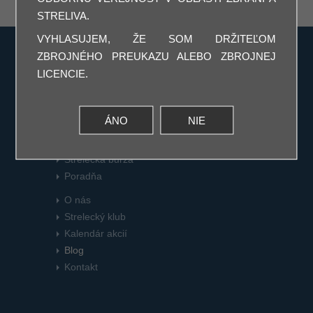
STRELIVA.
VYHLASUJEM, ŽE SOM DRŽITEĽOM
ZBROJNÉHO PREUKAZU ALEBO ZBROJNEJ
LICENCIE.
Zbrane
Príslušenstvo
ÁNO
NIE
Servis
Na stiahnutie
Strelecká burza
Poradňa
O nás
Strelecký klub
Kalendár akcií
Blog
Kontakt