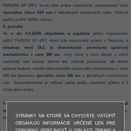
PARDINI SP (RF). ktoré sme práve naskladnili, poskytneme Vám
š
peciálnu zľavu 100 eur
z aktuálnych ceníkových ciem. Veľkosť
pažby podľa Vášho výberu.
2. ponuka
Ak si
do 4.5.2026 objednáte a zaplatíte
jednu repasovanú
pištoľ
PARDINI SP (RF), ktorá bola repasovaná priamo v Taliansku a
obsahuje nový DLC (s diamantovým povrchom) spúšťový
mechanizmus v cene 390 eur
, nový záver a novú hlaveň a veľmi
zachovalý tám zbrane, takmer bez známok používania, tak okrem
pridanej hodnoty nového diamantového spúšťového mechanizmu v cene
390 eur dostanete
špeciálnu zľavu 300 eur
z aktuálnych cenníkových
cien. Samozrejmosťou je veľkosť pažby podľa vlastného výberu a 2
ročná plná záruka.
Pre obe ponuky je
možnosť pre strelecké kluby kúpiť samotnú zbraň
bez príslušenstva za cenu 1699 eur
a osobitne zakúpiť príslušenstvo,
STRÁNKY NA KTORÉ SA CHYSTÁTE VSTÚPIŤ
informujte sa prosím o tejto možnosti telefonicky na 0903/632329.
OBSAHUJÚ INFORMÁCIE URČENÉ LEN PRE
ODBORNÚ VEREJNOSŤ V OBLASTI ZBRANÍ A