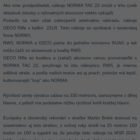
Ako sme predpokladali, náboje NORMA TAC 22 zmizli z trhu (celé
skladové zásoby u výhradných dovozcov niekto vykúpil).
Podarilo sa nám však zabezpečiť adekvátnu náhradu, náboje
GECO Rifle v kalibri .22LR. Tieto náboje sú vyrábané v sesterskej
firme NORMY,
RWS, NORMA a GECO patria do jedného koncernu RUAG a tak
môžu ťažiť zo skúsenosti a kvality RWS.
GECO Rifle sú kvalitou a (zatiaľ) akciovou cenou porovnateľlé s
NORMA TAC 22, používajú tú istu nábojnicu RWS, je mierne
odlišná strela a podľa našich testov asi aj prach, pretože má lepší,
kultivovanejší "kop" ako NORMA.
Rýchlosť strely výrobca udáva na 330 metrov/s, samozrejme z dlhej
hlavne, z pištolí ma podstatne nižšiu rýchlosť kvôli kratšej hlavni.
Európsky a slovenský rekordeŕ v streľbe Martin Bolek testoval na
súsetredení aj toto strelivo, z voľnej ruky strelil na 25 metrov 100
bodov zo 100 a vyjadril sa, že použije tieto náboje na MSR 2024,