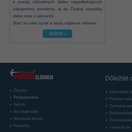
a predaj náhradných dielov nepodliehajúcich
nákupnému povoleniu aj do Českej republiky
alebo inde v zahraničí.
Stačí sa nám ozvať a spolu nájdeme riešenie.
SERVIS »
Dôležité
Zbrane
Obchodné 
Príslušenstvo
Právne vzť
Servis
Ochrana os
Na stiahnutie
Reklamačné
Strelecká burza
Živnostenský
Poradňa
Licencia na