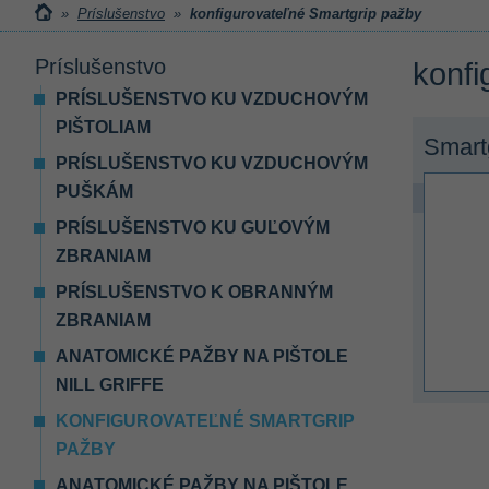
»
Príslušenstvo
»
konfigurovateľné Smartgrip pažby
Príslušenstvo
konfi
PRÍSLUŠENSTVO KU VZDUCHOVÝM
PIŠTOLIAM
Smart
PRÍSLUŠENSTVO KU VZDUCHOVÝM
PUŠKÁM
PRÍSLUŠENSTVO KU GUĽOVÝM
ZBRANIAM
PRÍSLUŠENSTVO K OBRANNÝM
ZBRANIAM
ANATOMICKÉ PAŽBY NA PIŠTOLE
NILL GRIFFE
KONFIGUROVATEĽNÉ SMARTGRIP
PAŽBY
ANATOMICKÉ PAŽBY NA PIŠTOLE