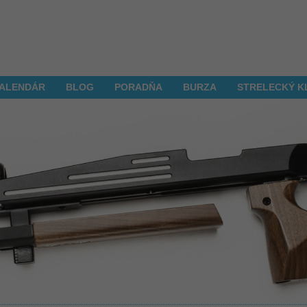
ALENDÁR
BLOG
PORADŇA
BURZA
STRELECKÝ K