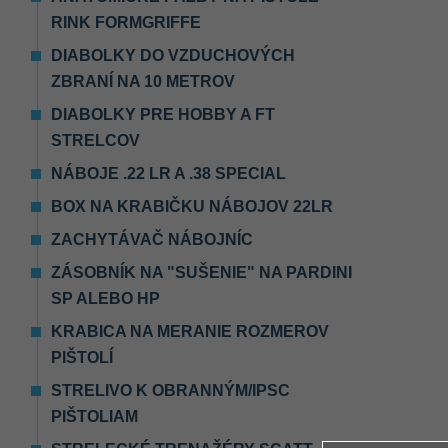
RINK FORMGRIFFE
DIABOLKY DO VZDUCHOVÝCH
ZBRANÍ NA 10 METROV
DIABOLKY PRE HOBBY A FT
STRELCOV
NÁBOJE .22 LR A .38 SPECIAL
BOX NA KRABIČKU NÁBOJOV 22LR
ZACHYTÁVAČ NÁBOJNÍC
ZÁSOBNÍK NA "SUŠENIE" NA PARDINI
SP ALEBO HP
KRABICA NA MERANIE ROZMEROV
PIŠTOLÍ
STRELIVO K OBRANNÝM/IPSC
PIŠTOLIAM