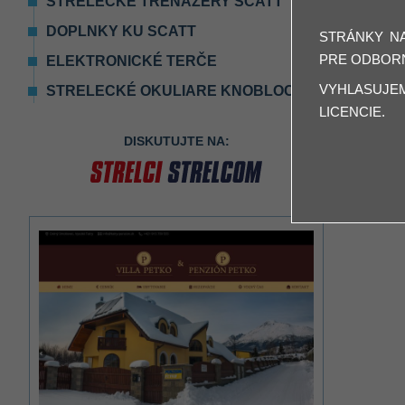
STRELECKÉ TRENAŽÉRY SCATT
DOPLNKY KU SCATT
STRÁNKY N
PRE ODBORN
ELEKTRONICKÉ TERČE
VYHLASUJE
STRELECKÉ OKULIARE KNOBLOCH
LICENCIE.
DISKUTUJTE NA: