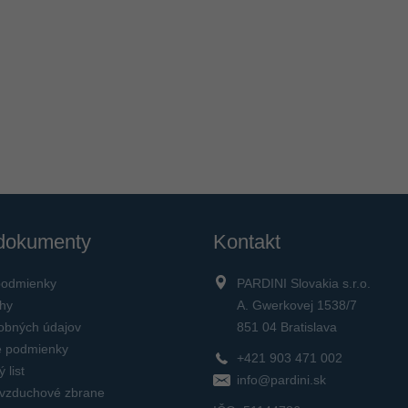
 dokumenty
Kontakt
podmienky
PARDINI Slovakia s.r.o.
ahy
A. Gwerkovej 1538/7
obných údajov
851 04 Bratislava
 podmienky
+421 903 471 002
 list
info@pardini.sk
 vzduchové zbrane