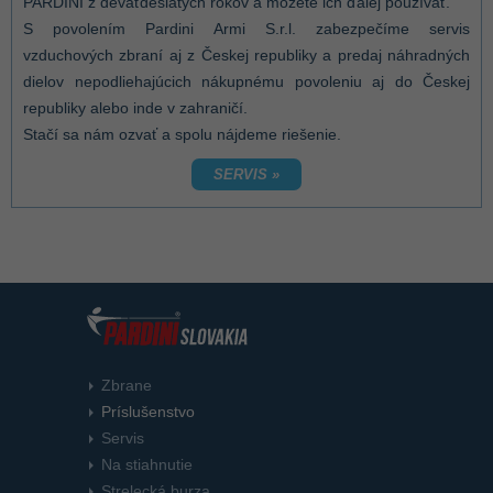
PARDINI z deväťdesiatych rokov a môžete ich ďalej používať.
S povolením Pardini Armi S.r.l. zabezpečíme servis
vzduchových zbraní aj z Českej republiky a predaj náhradných
dielov nepodliehajúcich nákupnému povoleniu aj do Českej
republiky alebo inde v zahraničí.
Stačí sa nám ozvať a spolu nájdeme riešenie.
SERVIS »
Zbrane
Príslušenstvo
Servis
Na stiahnutie
Strelecká burza