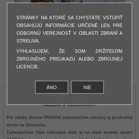
STRÁNKY NA KTORÉ SA CHYSTÁTE VSTÚPIŤ
OBSAHUJÚ INFORMÁCIE URČENÉ LEN PRE
ODBORNÚ VEREJNOSŤ V OBLASTI ZBRANÍ A
STRELIVA.
VYHLASUJEM, ŽE SOM DRŽITEĽOM
ak hľadáte vyskúšané moderné úbytovanie v Novej
ZBROJNÉHO PREUKAZU ALEBO ZBROJNEJ
Lesnej, v penzióne a vile Petko nájdete ubytovanie s
LICENCIE.
výhľadom na tatranské štíty za veľmi rozumné ceny
ÁNO
NIE
HĽÁDÁTE SERVIS PARDINI NA SLOVENSKU
ALEBO V ČECHÁCH?
Pre všetky zbrane PARDINI zabezpečíme záručný aj pozáručný
servis na Slovensku.
Zabezpečíme Vám náhradné diely aj na staré modely zbraní