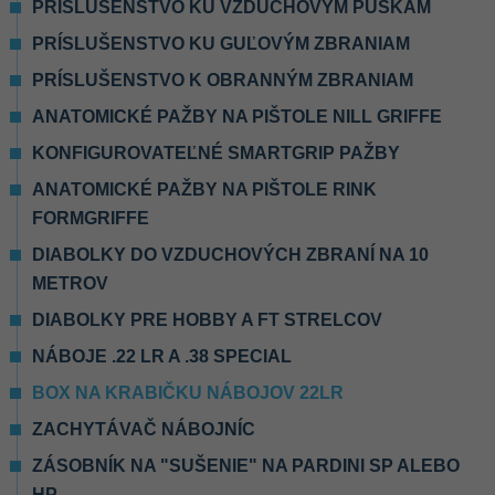
PRÍSLUŠENSTVO KU VZDUCHOVÝM PUŠKÁM
PRÍSLUŠENSTVO KU GUĽOVÝM ZBRANIAM
PRÍSLUŠENSTVO K OBRANNÝM ZBRANIAM
ANATOMICKÉ PAŽBY NA PIŠTOLE NILL GRIFFE
KONFIGUROVATEĽNÉ SMARTGRIP PAŽBY
ANATOMICKÉ PAŽBY NA PIŠTOLE RINK
FORMGRIFFE
DIABOLKY DO VZDUCHOVÝCH ZBRANÍ NA 10
METROV
DIABOLKY PRE HOBBY A FT STRELCOV
NÁBOJE .22 LR A .38 SPECIAL
BOX NA KRABIČKU NÁBOJOV 22LR
ZACHYTÁVAČ NÁBOJNÍC
ZÁSOBNÍK NA "SUŠENIE" NA PARDINI SP ALEBO
HP